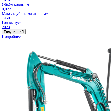
1010
Объём ковша, м³
0,022
Макс. глубина копания, мм
1450
Год выпуска
2023
Получить КП
Подробнее