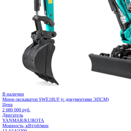
В наличии
Мини-экскаватор SWE18UF (с документами ЭПСМ)
Цена
2 680 000
руб.
Двигатель
YANMAR/KUBOTA
Мощность, кВт/об/мин
13,4/14/2200