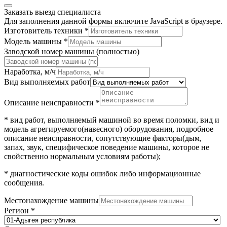
Заказать выезд специалиста
Для заполнения данной формы включите JavaScript в браузере.
Изготовитель техники
*
Модель машины
*
Заводской номер машины (полностью)
Согласие
Наработка, м/ч
Наименование
Вид выполняемых работ
обработку
Описание неисправности
*
* вид работ, выполняемый машиной во время поломки, вид и
модель агрегируемого(навесного) оборудования, подробное
описание неисправности, сопутствующие факторы(дым,
запах, звук, специфическое поведение машины, которое не
свойственно нормальным условиям работы);
* диагностические коды ошибок либо информационные
сообщения.
Местонахождение машины
Регион
*