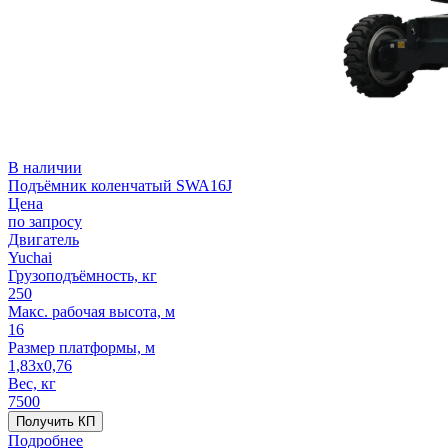
В наличии
Подъёмник коленчатый SWA16J
Цена
по запросу
Двигатель
Yuchai
Грузоподъёмность, кг
250
Макс. рабочая высота, м
16
Размер платформы, м
1,83x0,76
Вес, кг
7500
Получить КП
Подробнее