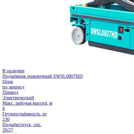
В наличии
Подъёмник ножничный SWSL0807HD
Цена
по запросу
Привод
Электрический
Макс. рабочая высота, м
8
Грузоподъёмность, кг
230
Подъём/спуск, сек.
20/27