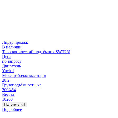
Лидер продаж
В наличии
Телескопический подъёмник SWT28J
Цена
по запросу
Двигатель
Yuchai
Макс. рабочая высота, м
28,2
Грузоподъёмность, кг
300/454
Вес, кг
18200
Получить КП
Подробнее