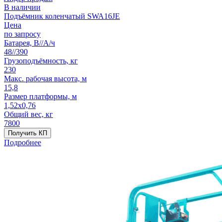
В наличии
Подъёмник коленчатый SWA16JE
Цена
по запросу
Батарея, В//А/ч
48//390
Грузоподъёмность, кг
230
Макс. рабочая высота, м
15,8
Размер платформы, м
1,52x0,76
Общий вес, кг
7800
Получить КП
Подробнее