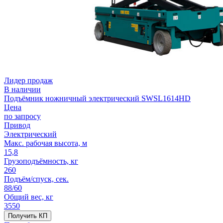
Лидер продаж
В наличии
Подъёмник ножничный электрический SWSL1614HD
Цена
по запросу
Привод
Электрический
Макс. рабочая высота, м
15,8
Грузоподъёмность, кг
260
Подъём/спуск, сек.
88/60
Общий вес, кг
3550
Получить КП