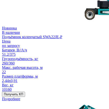
Новинка
В наличии
Подъёмник коленчатый SWA22JE-P
Цена
по запросу
Батарея, В//А/ч
51.2/375
Грузоподъёмность, кг
260/360
Макс. рабочая высота, м
22
Размер платформы, м
2,44x0,91
Вес, кг
10160
Получить КП
Подробнее