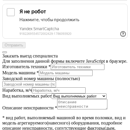
Отправить
Заказать выезд специалиста
Для заполнения данной формы включите JavaScript в браузере.
Изготовитель техники
*
Модель машины
*
Заводской номер машины (полностью)
Наработка, м/ч
Вид выполняемых работ
Согласие
формы
Описание неисправности
*
Согласие
* вид работ, выполняемый машиной во время поломки, вид и
модель агрегируемого(навесного) оборудования, подробное
описание неисправности, сопутствующие факторы(дым,