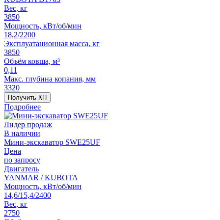
Вес, кг
3850
Мощность, кВт/об/мин
18,2/2200
Эксплуатационная масса, кг
3850
Объём ковша, м³
0,11
Макс. глубина копания, мм
3320
Получить КП
Подробнее
Лидер продаж
В наличии
Мини-экскаватор SWE25UF
Цена
по запросу
Двигатель
YANMAR / KUBOTA
Мощность, кВт/об/мин
14,6/15,4/2400
Вес, кг
2750