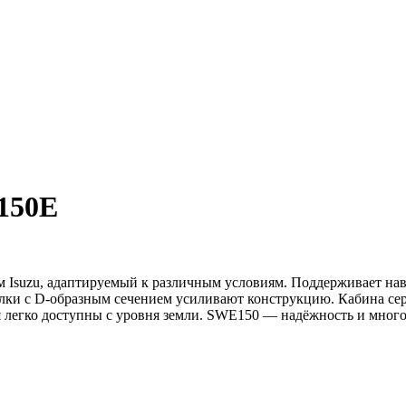
150E
suzu, адаптируемый к различным условиям. Поддерживает наве
алки с D-образным сечением усиливают конструкцию. Кабина с
я легко доступны с уровня земли. SWE150 — надёжность и мног