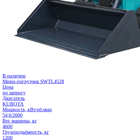
В наличии
Мини-погрузчик SWTL4528
Цена
по запросу
Двигатель
KUBOTA
Мощность, кВт/об.мин
54,6/2600
Вес машины, кг
4600
Грузоподъёмность, кг
1200