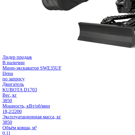
Лидер продаж
В наличии
Мини-экскаватор SWE35UF
Цена
по запросу
Двигатель
KUBOTA D1703
Вес, кг
3850
Мощность, кВт/об/мин
18,2/2200
Эксплуатационная масса, кг
3850
Объём ковша, м³
0,11