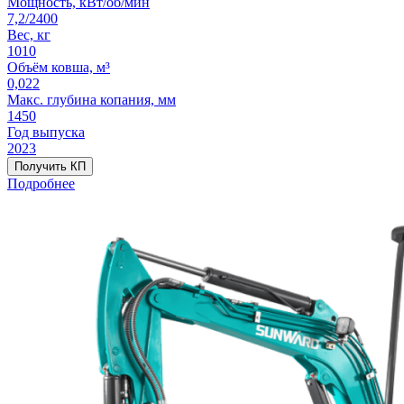
Мощность, кВт/об/мин
7,2/2400
Вес, кг
1010
Объём ковша, м³
0,022
Макс. глубина копания, мм
1450
Год выпуска
2023
Получить КП
Подробнее