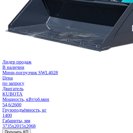
Лидер продаж
В наличии
Мини-погрузчик SWL4028
Цена
по запросу
Двигатель
KUBOTA
Мощность, кВт/об.мин
54,6/2600
Грузоподъёмность, кг
1400
Габариты, мм
3735х2015х2068
Получить КП