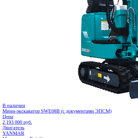
В наличии
Мини-экскаватор SWE08B (с документами ЭПСМ)
Цена
2 193 000
руб.
Двигатель
YANMAR