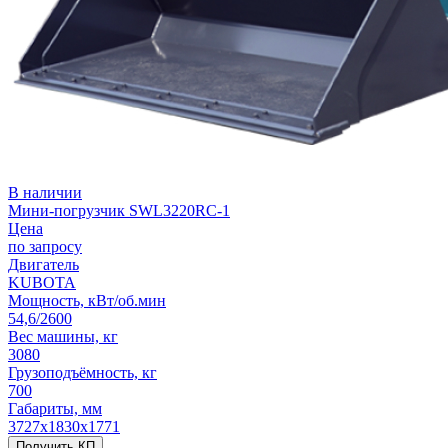
В наличии
Мини-погрузчик SWL3220RC-1
Цена
по запросу
Двигатель
KUBOTA
Мощность, кВт/об.мин
54,6/2600
Вес машины, кг
3080
Грузоподъёмность, кг
700
Габариты, мм
3727х1830х1771
Получить КП