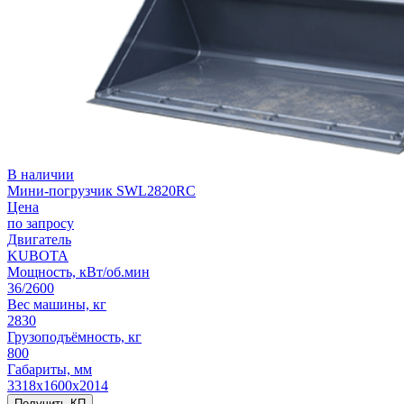
В наличии
Мини-погрузчик SWL2820RC
Цена
по запросу
Двигатель
KUBOTA
Мощность, кВт/об.мин
36/2600
Вес машины, кг
2830
Грузоподъёмность, кг
800
Габариты, мм
3318х1600х2014
Получить КП