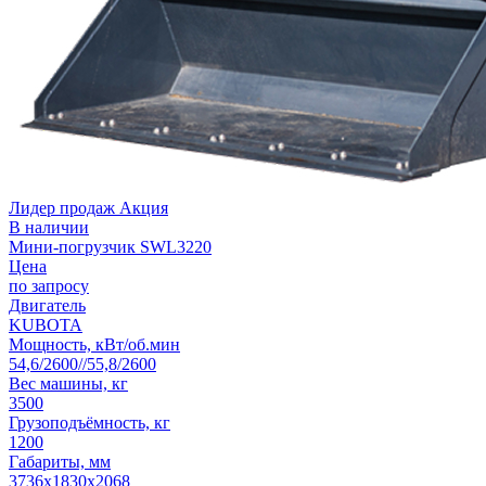
Лидер продаж
Акция
В наличии
Мини-погрузчик SWL3220
Цена
по запросу
Двигатель
KUBOTA
Мощность, кВт/об.мин
54,6/2600//55,8/2600
Вес машины, кг
3500
Грузоподъёмность, кг
1200
Габариты, мм
3736х1830х2068