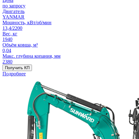
Цена
по запросу
Двигатель
YANMAR
Мощность, кВт/об/мин
13,4/2200
Вес, кг
1940
Объём ковша, м³
0,04
Макс. глубина копания, мм
2380
Получить КП
Подробнее