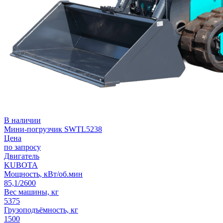
В наличии
Мини-погрузчик SWTL5238
Цена
по запросу
Двигатель
KUBOTA
Мощность, кВт/об.мин
85,1/2600
Вес машины, кг
5375
Грузоподъёмность, кг
1500