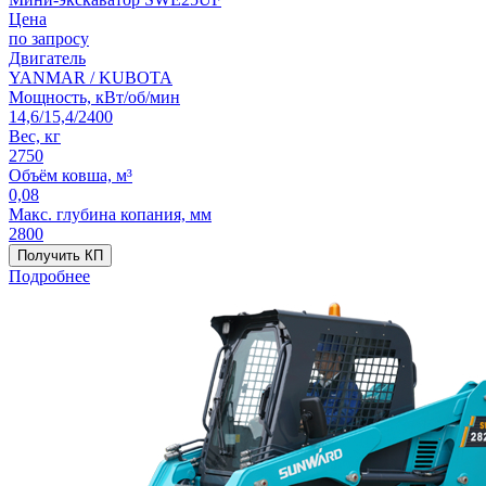
Цена
по запросу
Двигатель
YANMAR / KUBOTA
Мощность, кВт/об/мин
14,6/15,4/2400
Вес, кг
2750
Объём ковша, м³
0,08
Макс. глубина копания, мм
2800
Получить КП
Подробнее