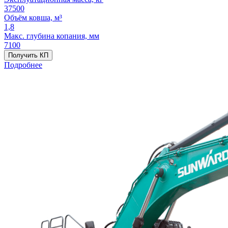
37500
Объём ковша, м³
1,8
Макс. глубина копания, мм
7100
Получить КП
Подробнее