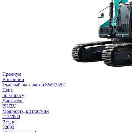
Премиум
В наличии
Тяжёлый экскаватор SWE335F
Цена
по запросу
Двигатель
ISUZU
Мощность, кВт/об/мин
212/2000
Вес, кг
32800