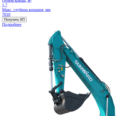
Объём ковша, м³
1,7
Макс. глубина копания, мм
7010
Получить КП
Подробнее