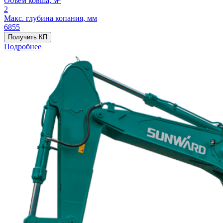
Объём ковша, м³
2
Макс. глубина копания, мм
6855
Получить КП
Подробнее