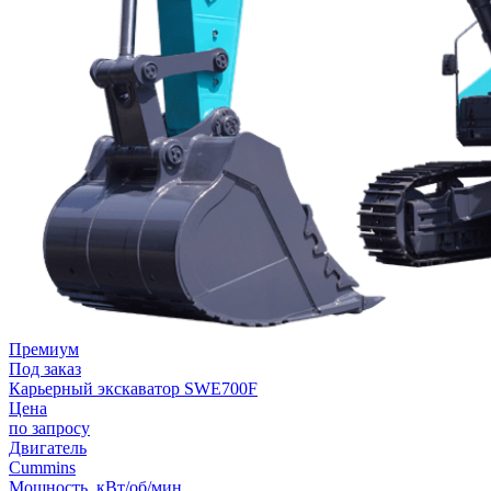
Премиум
Под заказ
Карьерный экскаватор SWE700F
Цена
по запросу
Двигатель
Cummins
Мощность, кВт/об/мин