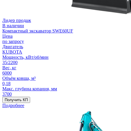
Лидер продаж
В наличии
Компактный экскаватор SWE60UF
Цена
по запросу
Двигатель
KUBOTA
Мощность, кВт/об/мин
35/2200
Вес, кг
6000
Объём ковша, м³
0,18
Макс. глубина копания, мм
3700
Получить КП
Подробнее