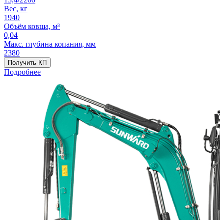
Вес, кг
1940
Объём ковша, м³
0,04
Макс. глубина копания, мм
2380
Получить КП
Подробнее