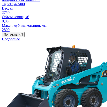
14,6/15,4/2400
Вес, кг
2750
Объём ковша, м³
0,08
Макс. глубина копания, мм
2800
Получить КП
Подробнее