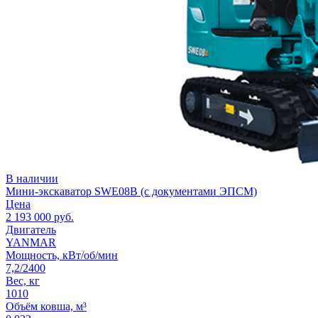
В наличии
Мини-экскаватор SWE08B (с документами ЭПСМ)
Цена
2 193 000
руб.
Двигатель
YANMAR
Мощность, кВт/об/мин
7,2/2400
Вес, кг
1010
Объём ковша, м³