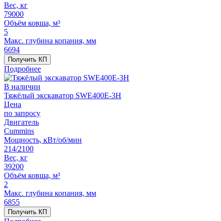
Вес, кг
79000
Объём ковша, м³
5
Макс. глубина копания, мм
6694
Получить КП
Подробнее
В наличии
Тяжёлый экскаватор SWE400E-3H
Цена
по запросу
Двигатель
Сummins
Мощность, кВт/об/мин
214/2100
Вес, кг
39200
Объём ковша, м³
2
Макс. глубина копания, мм
6855
Получить КП