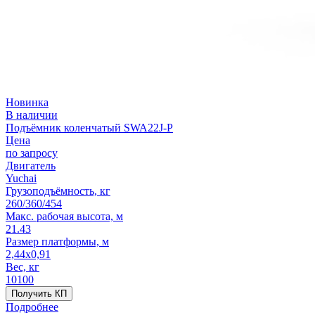
Новинка
В наличии
Подъёмник коленчатый SWA22J-P
Цена
по запросу
Двигатель
Yuchai
Грузоподъёмность, кг
260/360/454
Макс. рабочая высота, м
21.43
Размер платформы, м
2,44x0,91
Вес, кг
10100
Получить КП
Подробнее