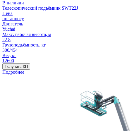
В наличии
Телескопический подъёмник SWT22J
Цена
по запросу
Двигатель
Yuchai
Макс. рабочая высота, м
22,8
Грузоподъёмность, кг
300/454
Вес, кг
12600
Получить КП
Подробнее