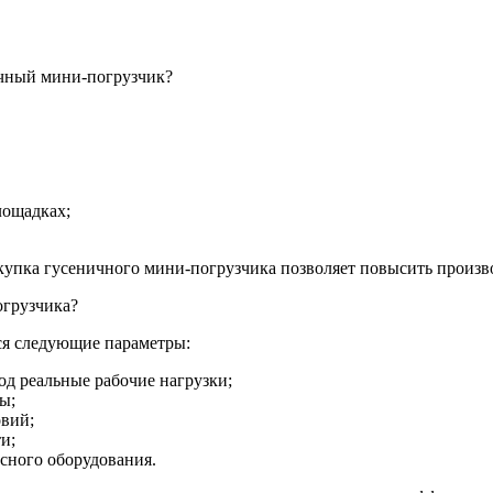
ичный мини-погрузчик?
лощадках;
купка гусеничного мини-погрузчика позволяет повысить произво
огрузчика?
ся следующие параметры:
д реальные рабочие нагрузки;
ы;
овий;
и;
сного оборудования.