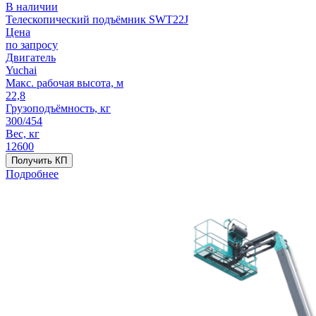
В наличии
Телескопический подъёмник SWT22J
Цена
по запросу
Двигатель
Yuchai
Макс. рабочая высота, м
22,8
Грузоподъёмность, кг
300/454
Вес, кг
12600
Получить КП
Подробнее