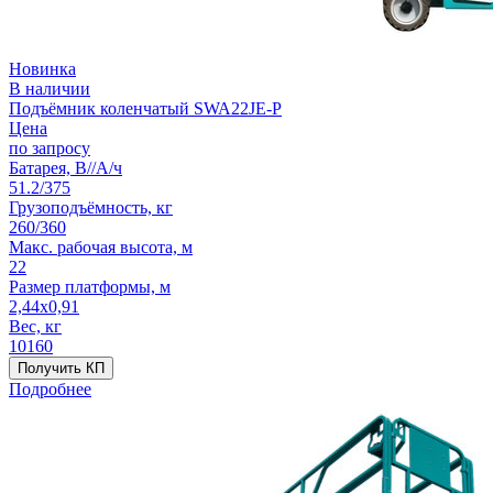
Новинка
В наличии
Подъёмник коленчатый SWA22JE-P
Цена
по запросу
Батарея, В//А/ч
51.2/375
Грузоподъёмность, кг
260/360
Макс. рабочая высота, м
22
Размер платформы, м
2,44x0,91
Вес, кг
10160
Получить КП
Подробнее