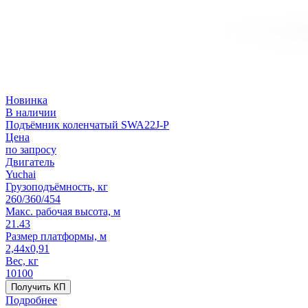
Новинка
В наличии
Подъёмник коленчатый SWA22J-P
Цена
по запросу
Двигатель
Yuchai
Грузоподъёмность, кг
260/360/454
Макс. рабочая высота, м
21.43
Размер платформы, м
2,44x0,91
Вес, кг
10100
Получить КП
Подробнее