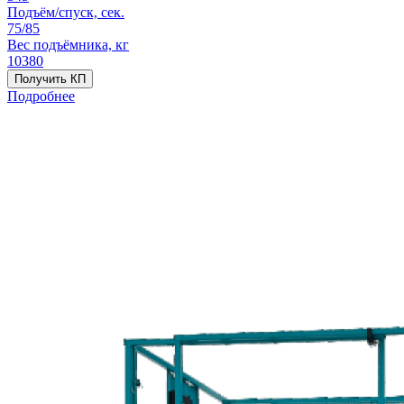
Подъём/спуск, сек.
75/85
Вес подъёмника, кг
10380
Получить КП
Подробнее