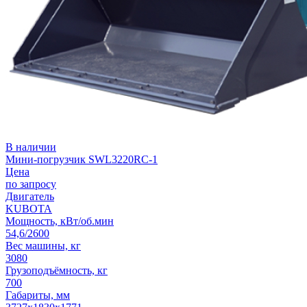
В наличии
Мини-погрузчик SWL3220RC-1
Цена
по запросу
Двигатель
KUBOTA
Мощность, кВт/об.мин
54,6/2600
Вес машины, кг
3080
Грузоподъёмность, кг
700
Габариты, мм