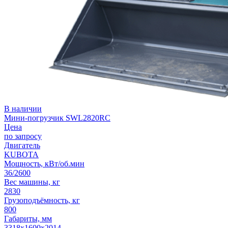
В наличии
Мини-погрузчик SWL2820RC
Цена
по запросу
Двигатель
KUBOTA
Мощность, кВт/об.мин
36/2600
Вес машины, кг
2830
Грузоподъёмность, кг
800
Габариты, мм
3318х1600х2014