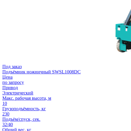
Под заказ
Подъёмник ножничный SWSL1008DC
Цена
по запросу
Привод
Электрический
Макс. рабочая высота, м
10
Грузоподъёмность, кг
230
Подъём/спуск, сек.
32/40
Общий вес, кг