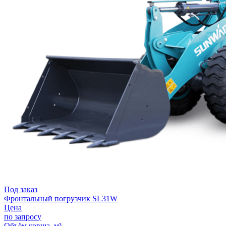
Под заказ
Фронтальный погрузчик SL31W
Цена
по запросу
Объём ковша, м³