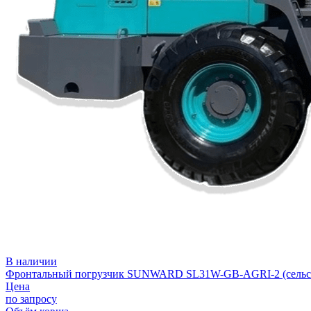
В наличии
Фронтальный погрузчик SUNWARD SL31W-GB-AGRI-2 (сельско
Цена
по запросу