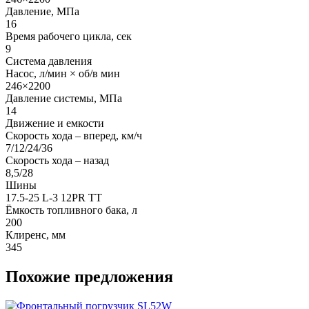
Давление, МПа
16
Время рабочего цикла, сек
9
Система давления
Насос, л/мин × об/в мин
246×2200
Давление системы, МПа
14
Движение и емкости
Скорость хода ‒ вперед, км/ч
7/12/24/36
Скорость хода ‒ назад
8,5/28
Шины
17.5-25 L-3 12PR TT
Ёмкость топливного бака, л
200
Клиренс, мм
345
Похожие предложения