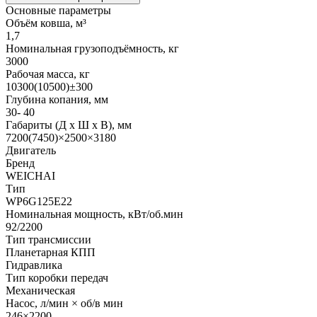
Основные параметры
Объём ковша, м³
1,7
Номинальная грузоподъёмность, кг
3000
Рабочая масса, кг
10300(10500)±300
Глубина копания, мм
30- 40
Габариты (Д х Ш х В), мм
7200(7450)×2500×3180
Двигатель
Бренд
WEICHAI
Тип
WP6G125E22
Номинальная мощность, кВт/об.мин
92/2200
Тип трансмиссии
Планетарная КПП
Гидравлика
Тип коробки передач
Механическая
Насос, л/мин × об/в мин
246×2200