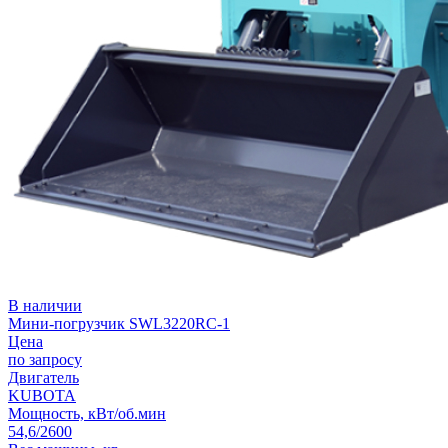
В наличии
Мини-погрузчик SWL3220RC-1
Цена
по запросу
Двигатель
KUBOTA
Мощность, кВт/об.мин
54,6/2600