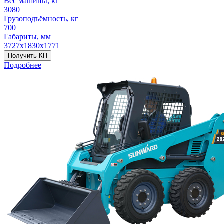
Вес машины, кг
3080
Грузоподъёмность, кг
700
Габариты, мм
3727х1830х1771
Получить КП
Подробнее