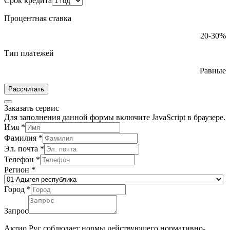
Срок кредита
Процентная ставка
20-30%
Тип платежей
Равные
Рассчитать
Заказать сервис
Для заполнения данной формы включите JavaScript в браузере.
Имя
*
Фамилия
*
Эл. почта
*
Телефон
*
Регион
*
Город
*
Запрос
Актио Рус соблюдает нормы действующего нормативно-