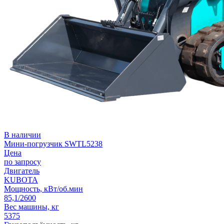
В наличии
Мини-погрузчик SWTL5238
Цена
по запросу
Двигатель
KUBOTA
Мощность, кВт/об.мин
85,1/2600
Вес машины, кг
5375