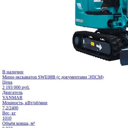
В наличии
Мини-экскаватор SWE08B (с документами ЭПСМ)
Цена
2 193 000
руб.
Двигатель
YANMAR
Мощность, кВт/об/мин
7,2/2400
Вес, кг
1010
Объём ковша, м³