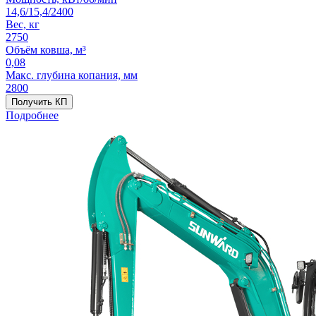
14,6/15,4/2400
Вес, кг
2750
Объём ковша, м³
0,08
Макс. глубина копания, мм
2800
Получить КП
Подробнее