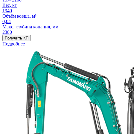
Вес, кг
1940
Объём ковша, м³
0,04
Макс. глубина копания, мм
2380
Получить КП
Подробнее