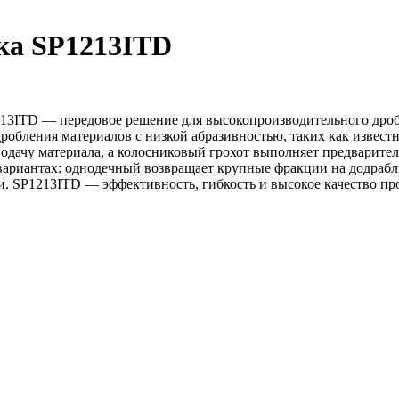
ка SP1213ITD
213ITD — передовое решение для высокопроизводительного дро
обления материалов с низкой абразивностью, таких как известня
дачу материала, а колосниковый грохот выполняет предварител
 вариантах: однодечный возвращает крупные фракции на додрабл
. SP1213ITD — эффективность, гибкость и высокое качество пр