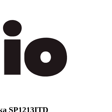
ка SP1213ITD