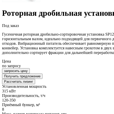
Роторная дробильная установ
Под заказ
Гусеничная роторная дробильно-сортировочная установка SP1
горизонтальным валом, идеально подходящей для первичного др
отходов. Вибрационный питатель обеспечивает равномерную по
конвейер. Установка комплектуется навесным грохотом в двух
дополнительно сортирует фракции для дальнейшей переработки
Цена
по запросу
запросить цену
Получить предложение
Рассчитать лизинг
Установленная мощность
315 кВт
Производительность, т/ч
120-350
Приёмный бункер, м³
8
Макс. размер материала питания, мм