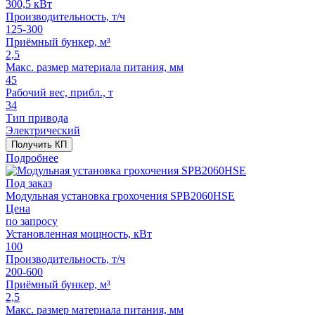
300,5 кВт
Производительность, т/ч
125-300
Приёмный бункер, м³
2,5
Макс. размер материала питания, мм
45
Рабочий вес, прибл., т
34
Тип привода
Электрический
Получить КП
Подробнее
Под заказ
Модульная установка грохочения SPB2060HSE
Цена
по запросу
Установленная мощность, кВт
100
Производительность, т/ч
200-600
Приёмный бункер, м³
2,5
Макс. размер материала питания, мм