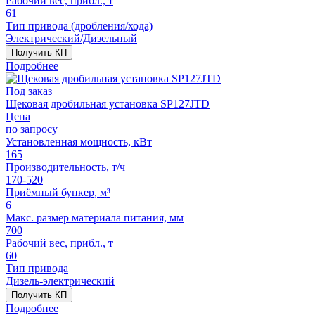
Рабочий вес, прибл., т
61
Тип привода (дробления/хода)
Электрический/Дизельный
Получить КП
Подробнее
Под заказ
Щековая дробильная установка SP127JTD
Цена
по запросу
Установленная мощность, кВт
165
Производительность, т/ч
170-520
Приёмный бункер, м³
6
Макс. размер материала питания, мм
700
Рабочий вес, прибл., т
60
Тип привода
Дизель-электрический
Получить КП
Подробнее