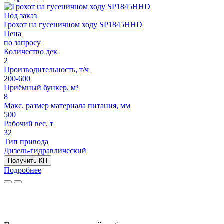
Под заказ
Грохот на гусеничном ходу SP1845HHD
Цена
по запросу
Количество дек
2
Производительность, т/ч
200-600
Приёмный бункер, м³
8
Макс. размер материала питания, мм
500
Рабочий вес, т
32
Тип привода
Дизель-гидравлический
Получить КП
Подробнее