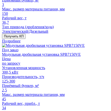
Приёмный бункер, м³
3
Макс. размер материала питания, мм
150
Рабочий вес, т
36,7
Тип привода (дробления/хода)
Электрический/Дизельный
Получить КП
Подробнее
Под заказ
Модульная дробильная установка SPВ7150VE
Цена
по запросу
Установленная мощность
300,5 кВт
Производительность, т/ч
125-300
Приёмный бункер, м³
2,5
Макс. размер материала питания, мм
45
Рабочий вес, прибл., т
34