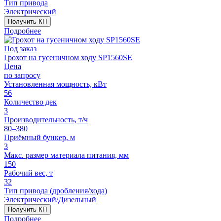
Тип привода
Электрический
Получить КП
Подробнее
Под заказ
Грохот на гусеничном ходу SP1560SE
Цена
по запросу
Установленная мощность, кВт
56
Количество дек
3
Производительность, т/ч
80–380
Приёмный бункер, м
3
Макс. размер материала питания, мм
150
Рабочий вес, т
32
Тип привода (дробления/хода)
Электрический/Дизельный
Получить КП
Подробнее