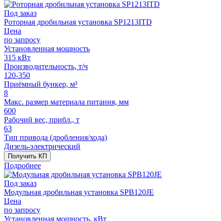
Под заказ
Роторная дробильная установка SP1213ITD
Цена
по запросу
Установленная мощность
315 кВт
Производительность, т/ч
120-350
Приёмный бункер, м³
8
Макс. размер материала питания, мм
600
Рабочий вес, прибл., т
63
Тип привода (дробления/хода)
Дизель-электрический
Получить КП
Подробнее
Под заказ
Модульная дробильная установка SPB120JE
Цена
по запросу
Установленная мощность, кВт