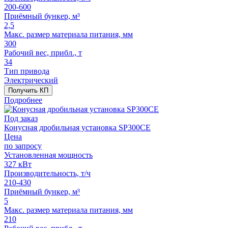
200-600
Приёмный бункер, м³
2,5
Макс. размер материала питания, мм
300
Рабочий вес, прибл., т
34
Тип привода
Электрический
Получить КП
Подробнее
Под заказ
Конусная дробильная установка SP300CE
Цена
по запросу
Установленная мощность
327 кВт
Производительность, т/ч
210-430
Приёмный бункер, м³
5
Макс. размер материала питания, мм
210