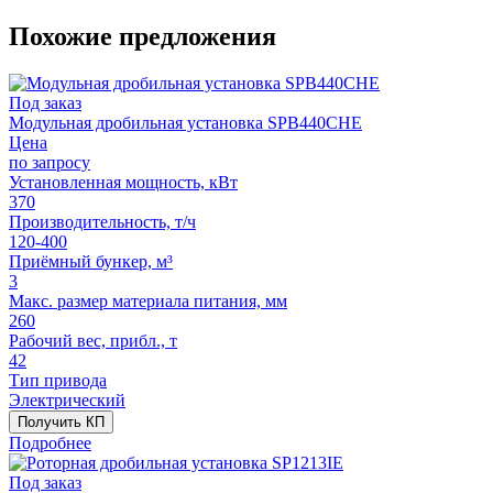
Похожие предложения
Под заказ
Модульная дробильная установка SPВ440CHE
Цена
по запросу
Установленная мощность, кВт
370
Производительность, т/ч
120-400
Приёмный бункер, м³
3
Макс. размер материала питания, мм
260
Рабочий вес, прибл., т
42
Тип привода
Электрический
Получить КП
Подробнее
Под заказ