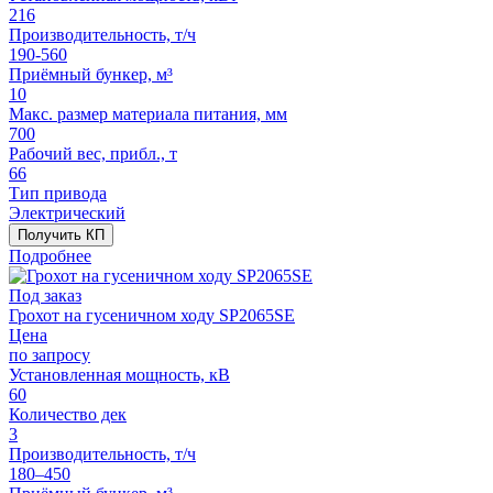
216
Производительность, т/ч
190-560
Приёмный бункер, м³
10
Макс. размер материала питания, мм
700
Рабочий вес, прибл., т
66
Тип привода
Электрический
Получить КП
Подробнее
Под заказ
Грохот на гусеничном ходу SP2065SE
Цена
по запросу
Установленная мощность, кВ
60
Количество дек
3
Производительность, т/ч
180–450