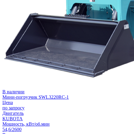
В наличии
Мини-погрузчик SWL3220RC-1
Цена
по запросу
Двигатель
KUBOTA
Мощность, кВт/об.мин
54,6/2600