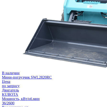
В наличии
Мини-погрузчик SWL2820RC
Цена
по запросу
Двигатель
KUBOTA
Мощность, кВт/об.мин
36/2600