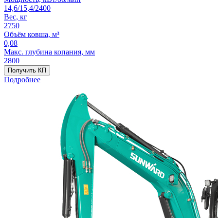
14,6/15,4/2400
Вес, кг
2750
Объём ковша, м³
0,08
Макс. глубина копания, мм
2800
Получить КП
Подробнее