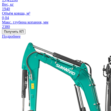
Вес, кг
1940
Объём ковша, м³
0,04
Макс. глубина копания, мм
2380
Получить КП
Подробнее