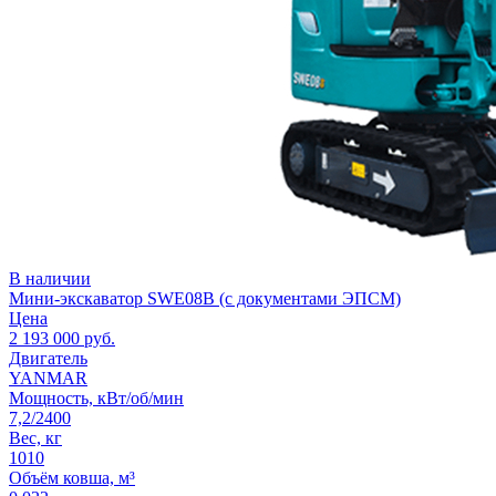
В наличии
Мини-экскаватор SWE08B (с документами ЭПСМ)
Цена
2 193 000
руб.
Двигатель
YANMAR
Мощность, кВт/об/мин
7,2/2400
Вес, кг
1010
Объём ковша, м³