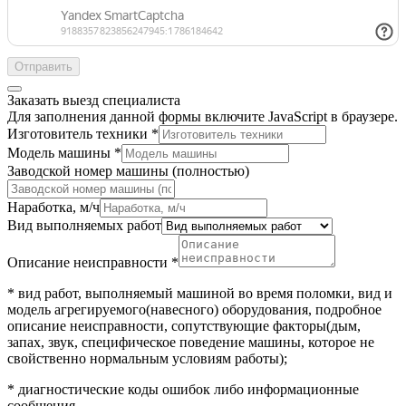
Отправить
Заказать выезд специалиста
Для заполнения данной формы включите JavaScript в браузере.
Изготовитель техники
*
Модель машины
*
машины
Заводской номер машины (полностью)
персональных
обработку
Наработка, м/ч
Вид выполняемых работ
Описание неисправности
*
* вид работ, выполняемый машиной во время поломки, вид и
модель агрегируемого(навесного) оборудования, подробное
описание неисправности, сопутствующие факторы(дым,
запах, звук, специфическое поведение машины, которое не
свойственно нормальным условиям работы);
* диагностические коды ошибок либо информационные
сообщения.