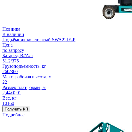
Новинка
В наличии
Подъёмник коленчатый SWA22JE-P
Цена
по запросу
Батарея, В//А/ч
51.2/375
Грузоподъёмность, кг
260/360
Макс. рабочая высота, м
22
Размер платформы, м
2,44x0,91
Вес, кг
10160
Получить КП
Подробнее