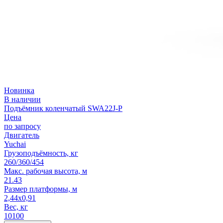
Новинка
В наличии
Подъёмник коленчатый SWA22J-P
Цена
по запросу
Двигатель
Yuchai
Грузоподъёмность, кг
260/360/454
Макс. рабочая высота, м
21.43
Размер платформы, м
2,44x0,91
Вес, кг
10100