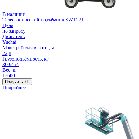
В наличии
Телескопический подъёмник SWT22J
Цена
по запросу
Двигатель
Yuchai
Макс. рабочая высота, м
22,8
Грузоподъёмность, кг
300/454
Вес, кг
12600
Получить КП
Подробнее