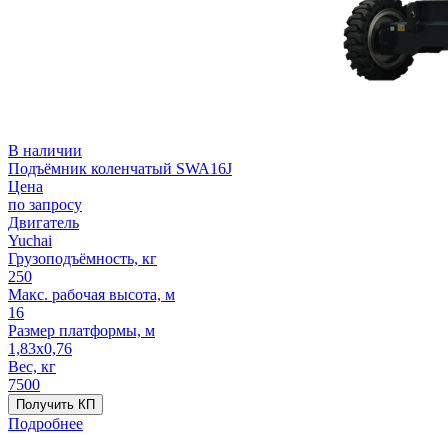
В наличии
Подъёмник коленчатый SWA16J
Цена
по запросу
Двигатель
Yuchai
Грузоподъёмность, кг
250
Макс. рабочая высота, м
16
Размер платформы, м
1,83x0,76
Вес, кг
7500
Получить КП
Подробнее