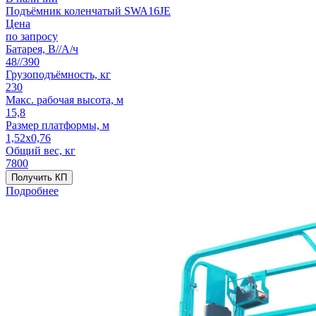
Подъёмник коленчатый SWA16JE
Цена
по запросу
Батарея, В//А/ч
48//390
Грузоподъёмность, кг
230
Макс. рабочая высота, м
15,8
Размер платформы, м
1,52x0,76
Общий вес, кг
7800
Получить КП
Подробнее