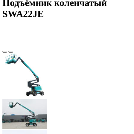
Подъёмник коленчатый
SWA22JE