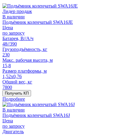
Лидер продаж
В наличии
Подъёмник коленчатый SWA16JE
Цена
по запросу
Батарея, В//А/ч
48//390
Грузоподъёмность, кг
230
Макс. рабочая высота, м
15,8
Размер платформы, м
1,52x0,76
Общий вес, кг
7800
Получить КП
Подробнее
В наличии
Подъёмник коленчатый SWA16J
Цена
по запросу
Двигатель