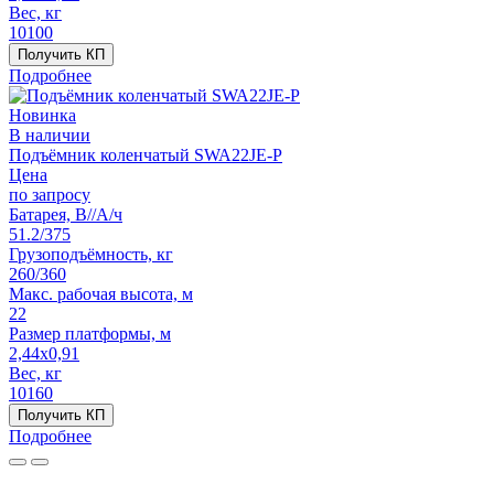
Вес, кг
10100
Получить КП
Подробнее
Новинка
В наличии
Подъёмник коленчатый SWA22JE-P
Цена
по запросу
Батарея, В//А/ч
51.2/375
Грузоподъёмность, кг
260/360
Макс. рабочая высота, м
22
Размер платформы, м
2,44x0,91
Вес, кг
10160
Получить КП
Подробнее