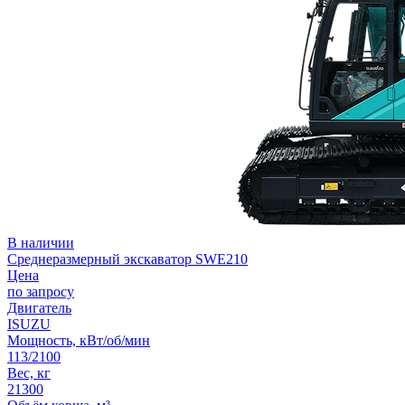
В наличии
Среднеразмерный экскаватор SWE210
Цена
по запросу
Двигатель
ISUZU
Мощность, кВт/об/мин
113/2100
Вес, кг
21300