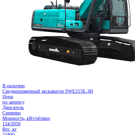
В наличии
Среднеразмерный экскаватор SWE215E-3H
Цена
по запросу
Двигатель
Cummins
Мощность, кВт/об/мин
124/2050
Вес, кг
21800