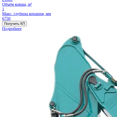
Объём ковша, м³
1
Макс. глубина копания, мм
6750
Получить КП
Подробнее