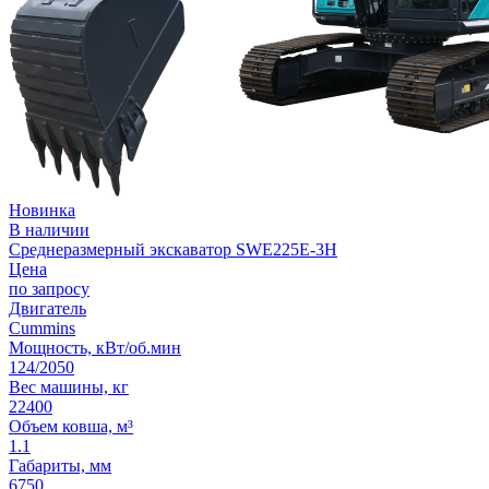
Новинка
В наличии
Среднеразмерный экскаватор SWE225E-3H
Цена
по запросу
Двигатель
Cummins
Мощность, кВт/об.мин
124/2050
Вес машины, кг
22400
Объем ковша, м³
1.1
Габариты, мм
6750