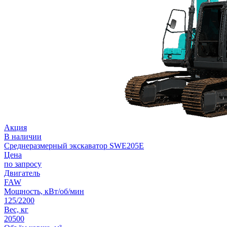
Акция
В наличии
Среднеразмерный экскаватор SWE205E
Цена
по запросу
Двигатель
FAW
Мощность, кВт/об/мин
125/2200
Вес, кг
20500