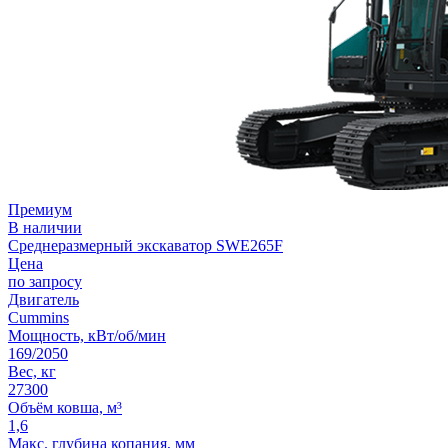
Премиум
В наличии
Среднеразмерный экскаватор SWE265F
Цена
по запросу
Двигатель
Cummins
Мощность, кВт/об/мин
169/2050
Вес, кг
27300
Объём ковша, м³
1,6
Макс. глубина копания, мм