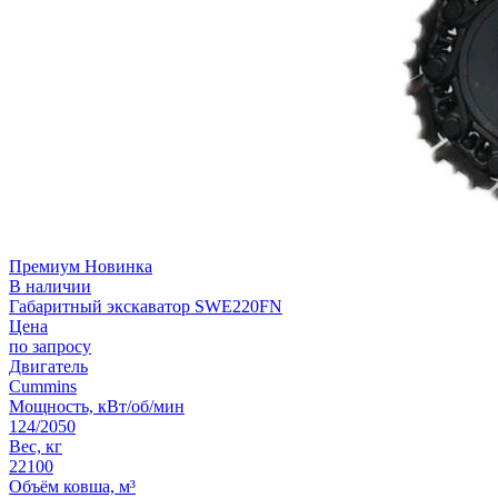
Премиум
Новинка
В наличии
Габаритный экскаватор SWE220FN
Цена
по запросу
Двигатель
Cummins
Мощность, кВт/об/мин
124/2050
Вес, кг
22100
Объём ковша, м³