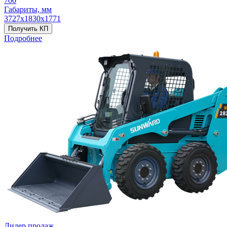
700
Габариты, мм
3727х1830х1771
Получить КП
Подробнее
Лидер продаж