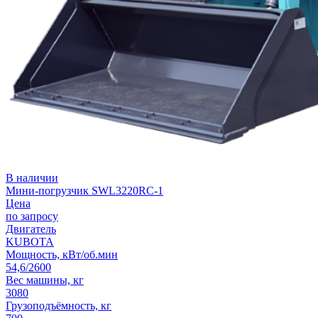
В наличии
Мини-погрузчик SWL3220RC-1
Цена
по запросу
Двигатель
KUBOTA
Мощность, кВт/об.мин
54,6/2600
Вес машины, кг
3080
Грузоподъёмность, кг