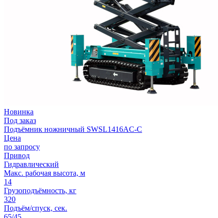
Новинка
Под заказ
Подъёмник ножничный SWSL1416AC-C
Цена
по запросу
Привод
Гидравлический
Макс. рабочая высота, м
14
Грузоподъёмность, кг
320
Подъём/спуск, сек.
65/45