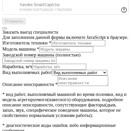
Отправить
Заказать выезд специалиста
Для заполнения данной формы включите JavaScript в браузере.
Город
Изготовитель техники
*
получение
Модель машины
*
формы
Заводской номер машины (полностью)
Наработка, м/ч
Вид выполняемых работ
Описание неисправности
*
* вид работ, выполняемый машиной во время поломки, вид и
модель агрегируемого(навесного) оборудования, подробное
описание неисправности, сопутствующие факторы(дым,
запах, звук, специфическое поведение машины, которое не
свойственно нормальным условиям работы);
* диагностические коды ошибок либо информационные
сообщения.