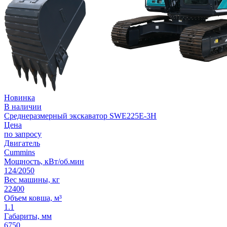
Новинка
В наличии
Среднеразмерный экскаватор SWE225E-3H
Цена
по запросу
Двигатель
Cummins
Мощность, кВт/об.мин
124/2050
Вес машины, кг
22400
Объем ковша, м³
1.1
Габариты, мм
6750