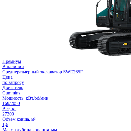
Премиум
В наличии
Среднеразмерный экскаватор SWE265F
Цена
по запросу
Двигатель
Cummins
Мощность, кВт/об/мин
169/2050
Вес, кг
27300
Объём ковша, м³
1,6
Макс. глубина копания, мм