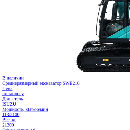
В наличии
Среднеразмерный экскаватор SWE210
Цена
по запросу
Двигатель
ISUZU
Мощность, кВт/об/мин
113/2100
Вес, кг
21300