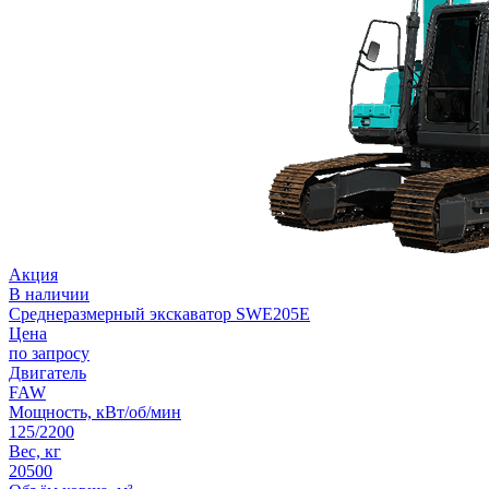
Акция
В наличии
Среднеразмерный экскаватор SWE205E
Цена
по запросу
Двигатель
FAW
Мощность, кВт/об/мин
125/2200
Вес, кг
20500