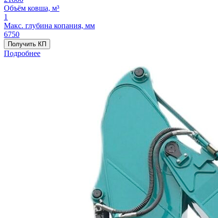
Объём ковша, м³
1
Макс. глубина копания, мм
6750
Получить КП
Подробнее