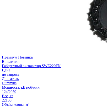
Премиум
Новинка
В наличии
Габаритный экскаватор SWE220FN
Цена
по запросу
Двигатель
Cummins
Мощность, кВт/об/мин
124/2050
Вес, кг
22100
Объём ковша, м³