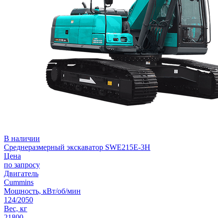
В наличии
Среднеразмерный экскаватор SWE215E-3H
Цена
по запросу
Двигатель
Cummins
Мощность, кВт/об/мин
124/2050
Вес, кг
21800