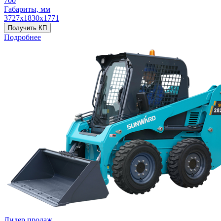
700
Габариты, мм
3727х1830х1771
Получить КП
Подробнее
Лидер продаж