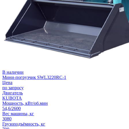
В наличии
Мини-погрузчик SWL3220RC-1
Цена
по запросу
Двигатель
KUBOTA
Мощность, кВт/об.мин
54,6/2600
Вес машины, кг
3080
Грузоподъёмность, кг