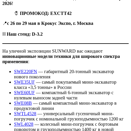
2026
!
🧷
ПРОМОКОД: EXCTT42
📍
с 26 по 29 мая в Крокус Экспо, г. Москва
⛓️
Наш стенд: D-3.2
На уличной экспозиции SUNWARD вас ожидают
инновационные модели техники для широкого спектра
применения
:
SWE220FN
— габаритный 20-тонный экскаватор
нового поколения
SWE35UF
— самый покупаемый мини-экскаватор
класса «3,5 тонны» в России
SWE60UF
— компактный 6-тонный экскаватор с
нулевым выносом задней части
SWE08B
— самый компактный мини-экскаватор в
продуктовой линии
SWTL4528
— универсальный гусеничный мини-
погрузчик с номинальной грузоподъемностью 1200 кг
SWL4028
— колесный мини-погрузчик с бортовым
поворотом и грузоподъемностью 1400 кг в новой