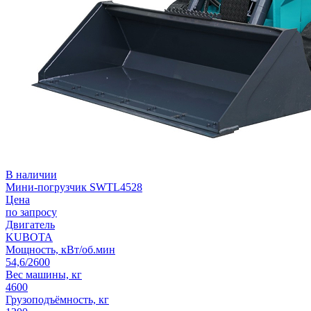
В наличии
Мини-погрузчик SWTL4528
Цена
по запросу
Двигатель
KUBOTA
Мощность, кВт/об.мин
54,6/2600
Вес машины, кг
4600
Грузоподъёмность, кг