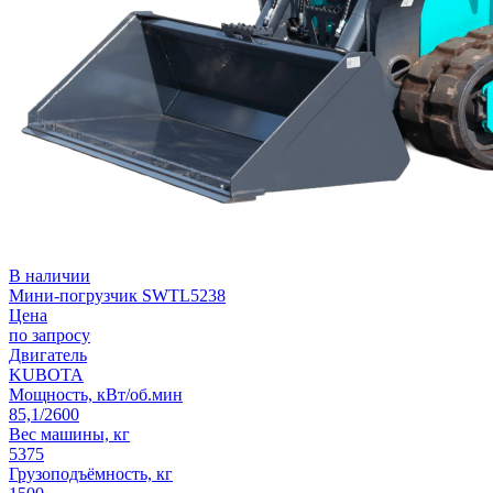
В наличии
Мини-погрузчик SWTL5238
Цена
по запросу
Двигатель
KUBOTA
Мощность, кВт/об.мин
85,1/2600
Вес машины, кг
5375
Грузоподъёмность, кг